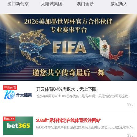
首页
产品与
产品中心
产品
中
红外测温设备
PRODUCT 
应用案例
技术分享
全部
数控