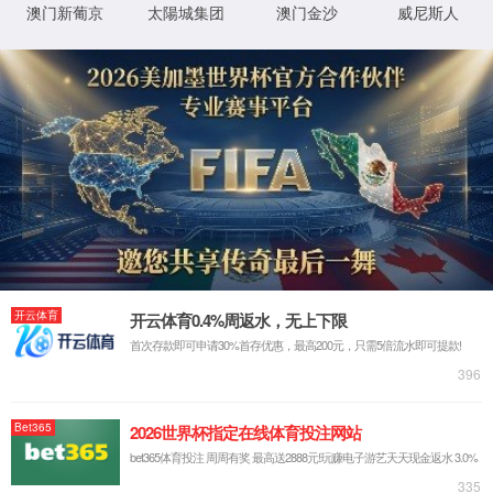
行业动态
产品中心
企业文化
投资者关系
咨询内容:
媒体报道
应用案例
资质荣誉
投资者提问
公示公告
联系我们
技术分享
员工风采
法制宣传
视频中心
销售与服务网络
投教园地
在线留言
验 证 码:
人力资源
提交