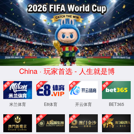
联系我们
CONTACT US
在线留言
首页
在线
留言
ONLINE MESSAGE
蒙特卡罗474官网入口
姓 名:
联系方式:
公司简介
新闻资讯
董事长致辞
公司名称:
公司动态
产品与应用
组织架构