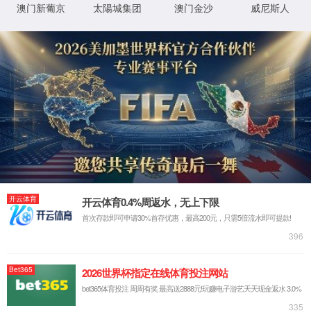
首页
产品与
产品中心
产品
中
红外测温设备
PRODUCT 
应用案例
技术分享
全部
数控